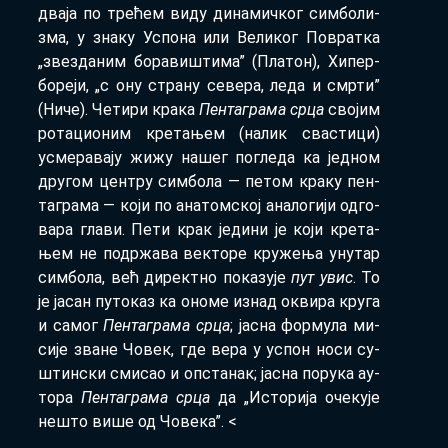
два­ја по тре­ћем ви­ду ди­на­мич­ког сим­бо­ли­
зма, у зна­ку Успо­на или Ве­ли­ког По­врат­ка
„зве­зда­ним бо­ра­ви­шти­ма” (Пла­тон), Хи­пер­
бо­ре­ји, „с ону стра­ну се­ве­ра, ле­да и смр­ти”
(Ни­че). Че­ти­ри кра­ка
Пен­та­гра­ма
ср­ца
сво­јим
ро­та­ци­о­ним кре­та­њем (на­лик сва­сти­ци)
усме­ра­ва­ју жи­жу на­шег по­гле­да ка јед­ном
дру­гом цен­тру сим­бо­ла — пе­том кра­ку пен­
та­гра­ма — ко­ји по ана­том­ској ана­ло­ги­ји од­го­
ва­ра гла­ви. Пе­ти крак је­ди­ни је ко­ји кре­та­
њем не по­др­жа­ва век­то­ре кру­же­ња уну­тар
сим­бо­ла, већ ди­рект­но по­ка­зу­је
пут увис
. То
је ја­сан пу­то­каз ка оно­ме из­над окви­ра кру­га
и са­мог
Пен­та­гра­ма ср­ца
; ја­сна фор­му­ла ми­
си­је зва­не Чо­век, где ве­ра у успон но­си су­
штин­ски сми­сао и оп­ста­нак; ја­сна по­ру­ка ау­
то­ра
Пен­та­гра­ма ср­ца
да „Исто­ри­ја оче­ку­је
не­што ви­ше од Чо­ве­ка”. <