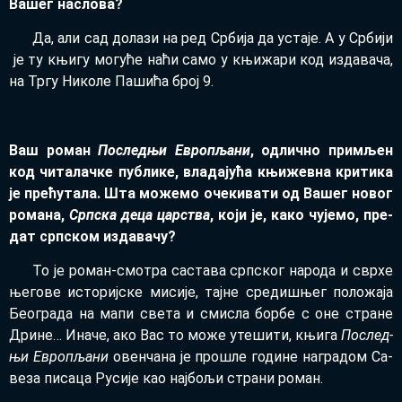
Ва­шег на­сло­ва?
Да, али сад до­ла­зи на ред Ср­би­ја да уста­је. А у Ср­би­ји
је ту књи­гу мо­гу­ће на­ћи са­мо у књи­жа­ри код из­да­ва­ча,
на Тр­гу Ни­ко­ле Па­ши­ћа број 9.
Ваш ро­ман
По­след­њи Евро­пља­ни
, од­лич­но при­мљен
код чи­та­лач­ке пу­бли­ке, вла­да­ју­ћа књи­жев­на кри­ти­ка
је пре­ћу­та­ла. Шта мо­же­мо оче­ки­ва­ти од Ва­шег но­вог
ро­ма­на,
Срп­ска де­ца цар­ства
, ко­ји је, ка­ко чу­је­мо, пре­
дат срп­ском из­да­ва­чу?
То је ро­ман-смо­тра са­ста­ва срп­ског на­ро­да и свр­хе
ње­го­ве исто­риј­ске ми­си­је, тај­не сре­ди­шњег по­ло­жа­ја
Бе­о­гра­да на ма­пи све­та и сми­сла бор­бе с оне стра­не
Дри­не… Ина­че, ако Вас то мо­же уте­ши­ти, књи­га
По­след­
њи Евро­пља­ни
овен­ча­на је про­шле го­ди­не на­гра­дом Са­
ве­за пи­са­ца Ру­си­је као нај­бо­љи стра­ни ро­ман.