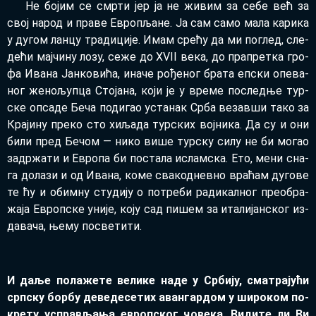
Не бо­јим се смр­ти јер ја не жи­вим за се­бе већ за
свој на­род и пра­ве Евро­пља­не. Ја сам са­мо ма­ла ка­ри­ка
у ду­гом лан­цу тра­ди­ци­је. Имам сре­ћу да ми по­глед, сле­
де­ћи мај­чи­ну ло­зу, се­же до XVII ве­ка, до пра­прет­ка гро­
фа Ива­на Јан­ко­ви­ћа, ина­че ро­ђе­ног бра­та еп­ски опе­ва­
ног же­но­љуп­ца Сто­ја­на, ко­ји је у вре­ме по­след­ње тур­
ске оп­са­де Бе­ча по­ди­гао уста­нак Ср­ба ве­зав­ши та­ко за
Кра­ји­ну пре­ко сто хи­ља­да тур­ских вој­ни­ка. Да су и они
би­ли пред Бе­чом — ни­ко ви­ше тур­ску си­лу не би мо­гао
за­др­жа­ти и Евро­па би по­ста­ла ислам­ска. Ето, ме­ни сна­
га до­ла­зи и од Ива­на, ко­ме сва­ко­днев­но вра­ћам ду­го­ве
те ћу и обим­ну сту­ди­ју о по­тре­би ра­ди­кал­ног пре­о­бра­
жа­ја Европ­ске уни­је, ко­ју сад пи­шем за ита­ли­јан­ског из­
да­ва­ча, ње­му по­све­ти­ти.
И да­ље по­ла­же­те ве­ли­ке на­де у Ср­би­ју, сма­тра­ју­ћи
срп­ску бор­бу де­ве­де­се­тих аван­гар­дом у ши­ро­ком по­
кре­ту ус­пра­вља­ња европ­ског чо­ве­ка. Ви­ди­те ли Ви