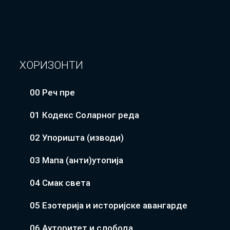
ХОРИЗОНТИ
00 Реч пре
01 Кодекс Соларног реда
02 Упоришта (изводи)
03 Мапа (анти)утопија
04 Смак света
05 Езотерија и историјске авангарде
06 Ауторитет и слобода