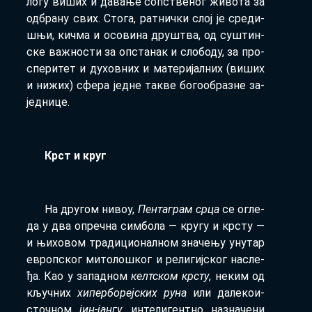
ло­гу ви­ших и да­ва­ње соп­стве­ног жи­во­та за
од­бра­ну свих. Сто­га, рат­нич­ки слој је сре­ди­
шњи, кич­ма и осо­ви­на дру­штва, од су­штин­
ске ва­жно­сти за оп­ста­нак и сло­бо­ду, за про­
спе­ри­тет и ду­хов­них и ма­те­ри­јал­них (ви­ших
и ни­жих) сфе­ра јед­не та­кве бо­го­о­бра­зне за­
јед­ни­це.
Крст и круг
На дру­гом ни­воу,
Пен­та­грам ср­ца
се огле­
да у два опреч­на сим­бо­ла — кру­гу и кр­сту —
и њи­хо­вом тра­ди­ци­о­нал­ном зна­че­њу уну­тар
европ­ског ми­то­ло­шког и ре­ли­гиј­ског на­сле­
ђа. Као у за­пад­ном
келт­ском кр­сту
, не­ким од
кључ­них
хи­пер­бо­реј­ских ру­на
или да­ле­ко­и­
сточ­ном
јин-јан­гу
, ин­те­ли­гент­но на­зна­че­ни