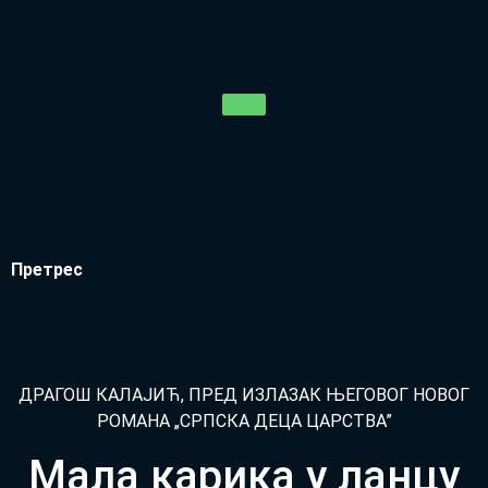
Пре­трес
ДРА­ГОШ КА­ЛА­ЈИЋ, ПРЕД ИЗ­ЛА­ЗАК ЊЕ­ГО­ВОГ НО­ВОГ
РО­МА­НА „СРП­СКА ДЕ­ЦА ЦАР­СТВА”
Мала карика у ланцу