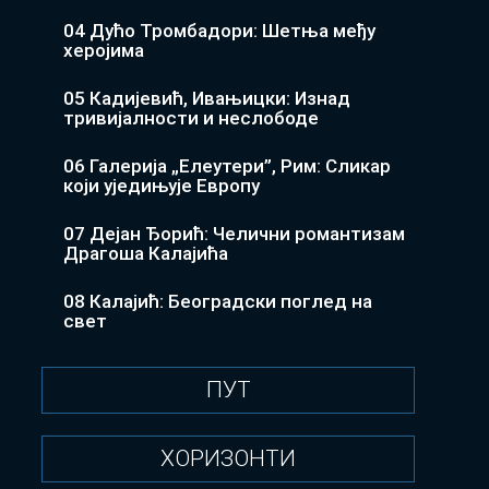
04 Дућо Тромбадори: Шетња међу
херојима
05 Кадијевић, Ивањицки: Изнад
тривијалности и неслободе
06 Галерија „Елеутери”, Рим: Сликар
који уједињује Европу
07 Дејан Ђорић: Челични романтизам
Драгоша Калајића
08 Калајић: Београдски поглед на
свет
ПУТ
ХОРИЗОНТИ