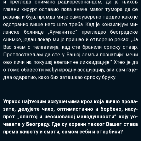
и пре­гле­да сни­ма­ка ра­ди­о­ре­зо­нан­цом, да је њи­хов
глав­ни хи­рург оста­вио по­ла ина­че ма­лог ту­мо­ра да се
раз­ви­ја и бу­ја, прем­да ми је са­мо­у­ве­ре­но твр­дио ка­ко је
од­стра­нио ви­ше не­го што тре­ба. Кад је кон­зи­ли­јум ми­
лан­ске бол­ни­це „Ху­ма­ни­тас” пре­гле­дао бе­о­град­ске
сним­ке, је­дан ле­кар ми је при­шао и отво­ре­но ре­као: „Ја
Вас знам с те­ле­ви­зи­је, кад сте бра­ни­ли срп­ску ствар.
Прет­по­ста­вљам да сте у Ва­шој зе­мљи по­зна­ти­ји: ме­ни
ово ли­чи на по­ку­шај еле­гант­не ли­кви­да­ци­је.” Хтео је да
о то­ме оба­ве­сти ме­ђу­на­род­ну асо­ци­ја­ци­ју, али сам га је­
два од­вра­тио, ка­ко бих за­та­шкао срп­ску бру­ку.
Упр­кос нај­те­жим ис­ку­ше­њи­ма кроз ко­ја лич­но про­ла­
зи­те, де­лу­је­те чи­ло, оп­ти­ми­стич­но и бор­бе­но, на­су­
прот
„
оп­штој и нео­сно­ва­ној ма­ло­ду­шно­сти” ко­ју уо­
ча­ва­те у Бе­о­гра­ду. Где су ко­ре­ни та­квог Ва­шег ста­ва
пре­ма жи­во­ту и смр­ти, са­мом се­би и отаџ­би­ни?