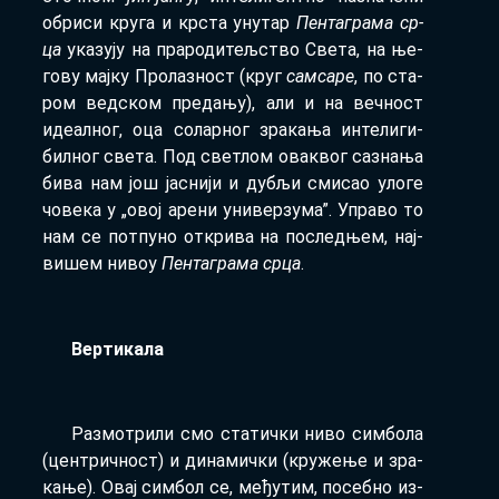
обри­си кру­га и кр­ста уну­тар
Пен­та­гра­ма ср­
ца
ука­зу­ју на пра­ро­ди­тељ­ство Све­та, на ње­
го­ву мај­ку Про­ла­зност (круг
сам­са­ре
, по ста­
ром вед­ском пре­да­њу), али и на веч­ност
иде­ал­ног, оца со­лар­ног зра­ка­ња ин­те­ли­ги­
бил­ног све­та. Под све­тлом ова­квог са­зна­ња
би­ва нам још ја­сни­ји и ду­бљи сми­сао уло­ге
чо­ве­ка у „овој аре­ни уни­вер­зу­ма”. Упра­во то
нам се пот­пу­но от­кри­ва на по­след­њем, нај­
ви­шем ни­воу
Пен­та­гра­ма ср­ца
.
Вер­ти­ка­ла
Раз­мо­три­ли смо ста­тич­ки ни­во сим­бо­ла
(цен­трич­ност) и ди­на­мич­ки (кру­же­ње и зра­
ка­ње). Овај сим­бол се, ме­ђу­тим, по­себ­но из­