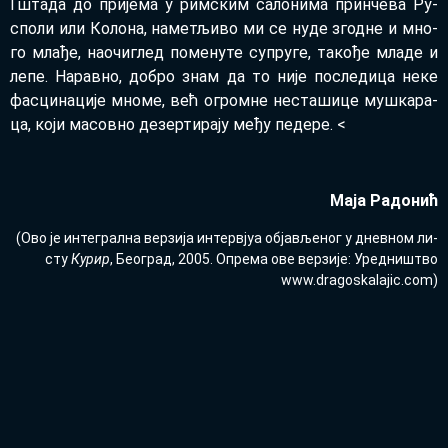
Гшта­да до при­је­ма у рим­ским са­ло­ни­ма прин­че­ва Ру­
спо­ли или Ко­ло­на, на­ме­тљи­во ми се ну­де згод­не и мно­
го мла­ђе, на­о­чи­глед по­ме­ну­те су­пру­ге, та­ко­ђе мла­де и
ле­пе. На­рав­но, до­бро знам да то ни­је по­сле­ди­ца не­ке
фа­сци­на­ци­је мно­ме, већ огром­не не­ста­ши­це му­шка­ра­
ца, ко­ји ма­сов­но де­зер­ти­ра­ју ме­ђу пе­де­ре. <
Ма­ја Ра­до­нић
(Ово је ин­те­грал­на вер­зи­ја ин­тер­вјуа об­ја­вље­ног у днев­ном ли­
сту
Ку­рир
, Бе­о­град, 2005. Опре­ма ове вер­зи­је: Уред­ни­штво
www.dra­go­ska­la­jic.com­)