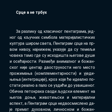
Ср­це а не
тр­бух
За раз­ли­ку од кла­сич­ног пен­та­гра­ма, јед­
ног од кључ­них сим­бо­ла ма­те­ри­ја­ли­стич­ких
кул­ту­ра ши­ром све­та,
Пен­та­грам ср­ца
на пр­
вом ни­воу, нај­ни­жем, ука­зу­је да су те­ме­љи
чо­ве­ка та­мо где су ис­хо­ди­шта ње­го­ве ду­ше
и осе­ћај­но­сти. Раз­ме­ђе ани­мал­ног и бо­жан­
ског ни­је цен­тар дво­стру­ко­сти не­го ме­сто
про­жи­ма­ња (ком­пле­мен­тар­но­сти) и ује­ди­
ње­ња (ин­те­гра­ци­је), кроз ко­је ће иде­ал­но по­
ста­ти ре­ал­но а па­ло се уз­ди­ћи до уз­ви­ше­ног.
Обич­на пе­то­кра­ка сво­ди људ­ски еле­мент на
ње­гов до­њи, жи­во­тињ­ски и ма­те­ри­јал­ни
аспект, а
Пен­та­грам ср­ца
не­дво­сми­сле­но да­
је при­мат ду­хов­ном, лич­но­сном и бо­жан­