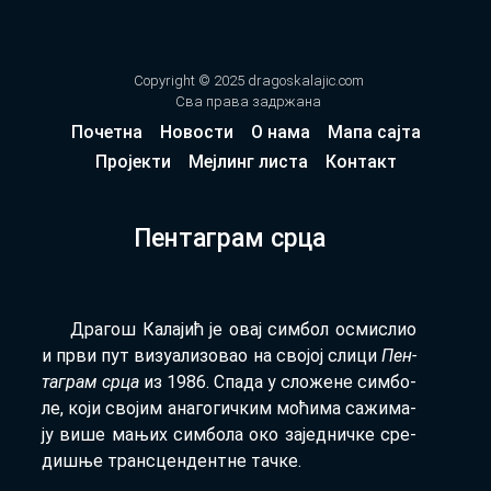
Copyright © 2025 dragoskalajic.com
Сва права задржана
Почетна
Новости
О нама
Мапа сајта
Пројекти
Мејлинг листа
Контакт
Пентаграм срца
Дра­гош Ка­ла­јић је овај сим­бол осми­слио
и пр­ви пут ви­зу­а­ли­зо­вао на сво­јој сли­ци
Пен­
та­грам ср­ца
из 1986. Спа­да у сло­же­не сим­бо­
ле, ко­ји сво­јим ана­го­гич­ким мо­ћи­ма са­жи­ма­
ју ви­ше ма­њих сим­бо­ла око за­јед­нич­ке сре­
ди­шње тран­сцен­дент­не тач­ке.