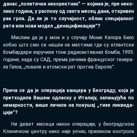
да­нас „по­ли­тич­ки не­ко­рект­них” — ко­ји­ма је, пре не­ко­
ли­ко го­ди­на, у ра­спо­ну од све­га ме­сец да­на, от­кри­вен
рак гр­ла. Да ли је то слу­чај­ност, об­лик спе­ци­јал­ног
ра­та или но­ви мо­дел „де­на­ци­фи­ка­ци­је”?
Ми­слим да је у мом и у слу­ча­ју Мо­ме Ка­по­ра би­ло
коб­но што смо се на­шли на ме­сти­ма где су атлант­ски
бом­бар­де­ри из­ру­чи­ли то­не ра­ди­о­ак­тив­них бом­би, 1995.
го­ди­не, ка­да су САД, пре­ма ре­чи­ма фран­цу­ског ге­не­ра­
ла Га­лоа, „по­ве­ле и атом­ски рат про­тив Евро­пе”.
При­ча се да је опе­ра­ци­ја кан­це­ра у Бе­о­гра­ду, ко­ја је
прет­хо­ди­ла Ва­шем од­ла­ску у Ита­ли­ју, за­па­њу­ју­ћа по
не­мар­но­сти, ви­ше ли­чи­ла на по­ку­шај
„ти­хе ли­кви­да­
ци­је”?
Ни де­вет ме­се­ци на­кон опе­ра­ци­је, у бе­о­град­ском
Кли­нич­ком цен­тру ни­ко ни­је уо­чио, при­ли­ком кон­тро­ла