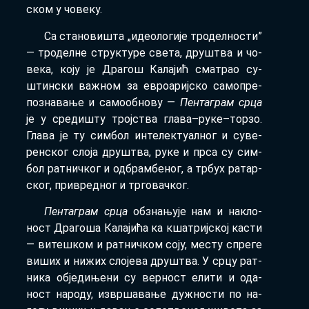
ском у чо­ве­ку.
Са ста­но­ви­шта „иде­о­ло­ги­је тро­дел­но­сти”
— тро­дел­не струк­ту­ре све­та, дру­штва и чо­
ве­ка, ко­ју је Дра­гош Ка­ла­јић сма­трао су­
штин­ски ва­жном за евро­а­риј­ско са­мо­пре­
по­зна­ва­ње и са­мо­об­но­ву —
Пен­та­грам ср­ца
је у сре­ди­шту трој­ства гла­ва­–ру­ке­–тор­зо.
Гла­ва је ту сим­бол ин­те­лек­ту­ал­ног и су­ве­
рен­ског сло­ја дру­штва, ру­ке и пр­са су сим­
бол рат­нич­ког и од­брам­бе­ног, а тр­бух ра­тар­
ског, при­вред­ног и тр­го­вач­ког.
Пен­та­грам ср­ца
об­зна­њу­је нам и на­кло­
ност Дра­го­ша Ка­ла­ји­ћа ка кша­триј­ској ка­сти
— ви­те­шком и рат­нич­ком со­ју, ме­сту спре­ге
ви­ших и ни­жих сло­је­ва дру­штва. У ср­цу рат­
ни­ка об­је­ди­ње­ни су вер­ност ели­ти и ода­
ност на­ро­ду, из­вр­ша­ва­ње ду­жно­сти по на­