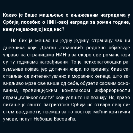
Ка­кво је Ва­ше ми­шље­ње о књи­жев­ним на­гра­да­ма у
Ср­би­ји, по­себ­но о НИН-овој на­гра­ди за ро­ман го­ди­не,
ка­жу нај­ва­жни­јој код нас?
Не бих ја ме­њао ни јед­ну је­ди­ну стра­ни­цу чак ни
днев­ни­ка ко­ји Дра­ган Јо­ва­но­вић ре­дов­но об­ја­вљу­је
упра­во на стра­ни­ца­ма НИН-а за ско­ро све ро­ма­не ко­ји
су ту го­ди­на­ма на­гра­ђи­ва­ни. То је пси­хо­па­то­ло­шки ра­
зу­мљи­ва по­ја­ва, јер до­тич­ни жи­ри, по пра­ви­лу, би­ва са­
ста­вљан од ин­те­лек­ту­ал­них и мо­рал­них ке­пе­ца, што за­
ви­дљи­во мр­зе све ви­ше од се­бе, об­у­зе­ти са­свим осно­
ва­ним, про­вин­циј­ским ком­плек­сом ин­фе­ри­ор­но­сти
спрам „ве­ли­ког све­та” ко­ји уоп­ште не по­зна­ју. Но, пра­во
пи­та­ње је за­што па­три­от­ска Ср­би­ја не ства­ра свој си­
стем вред­но­сти, прем­да за то по­сто­је моћ­ни кри­тич­ки
умо­ви, по­пут Не­бој­ше Ва­со­ви­ћа.