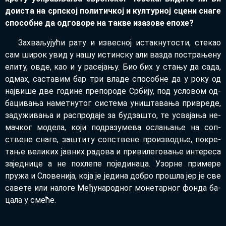
до­и­ста на срп­ској по­ли­тич­кој и кул­тур­ној сце­ни сна­ге
спо­соб­не да од­го­во­ре на та­кве иза­зо­ве епо­хе?
За­хва­љу­ју­ћи ра­ту и из­ве­сној ис­так­ну­то­сти, сте­као
сам ши­рок увид у на­шу истин­ску али ва­зда по­стра­ње­ну
ели­ту, ов­де, као и у ра­се­ја­њу. Био бих у ста­њу да са­да,
од­мах, са­ста­вим бар три вла­де спо­соб­не да у ро­ку од
нај­ви­ше две го­ди­не пре­по­ро­де Ср­би­ју, под усло­вом од­
ба­ци­ва­ња на­мет­ну­тог си­сте­ма уни­шта­ва­ња при­вре­де,
за­ду­жи­ва­ња и рас­про­да­је за буд­за­што, те усва­ја­ња не­
мач­ког мо­де­ла, ко­ји под­ра­зу­ме­ва осла­ња­ње на соп­
стве­не сна­ге, за­шти­ту соп­стве­не про­из­вод­ње, по­кре­
та­ње ве­ли­ких јав­них ра­до­ва и при­ви­ле­го­ва­ње ин­те­ре­са
за­јед­ни­це а не по­хле­пе по­је­ди­на­ца. Узор­не при­ме­ре
пру­жа и Сло­ве­ни­ја, ко­ја је је­ди­на до­бро про­шла јер је све
са­ве­те или на­ло­ге Ме­ђу­на­род­ног мо­не­тар­ног фон­да ба­
ца­ла у сме­ће.