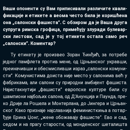
Ва­ши опо­нен­ти су Вам при­пи­си­ва­ли раз­ли­чи­те ква­ли­
фи­ка­ци­је и ети­ке­те а ве­о­ма че­сто би­ла је ко­ри­шће­на
она
„са­лон­ски фа­ши­ста”. С об­зи­ром да је Ва­ша дру­га
су­пру­га рим­ска гро­фи­ца, при­ме­ћу­ју злу­ра­ди бу­ле­вар­
ски ли­сто­ви, сад је у тој ети­ке­ти оста­ла са­мо реч
„са­лон­ски”. Ко­мен­тар?
Ту ети­ке­ту је про­из­вео Зо­ран Ђин­ђић, за по­тре­бе
јед­ног пам­фле­та про­тив ме­не, од Цр­њан­ског украв­ши,
пре­и­на­чив­ши и обе­сми­слив­ши из­раз „са­лон­ски ко­му­ни­
сти”. Ко­му­ни­сти­ма до­и­ста ни­је ме­сто у са­ло­ни­ма већ у
фа­бри­ка­ма, али са­ло­ни су при­род­ни ам­би­јент фа­ши­ста.
Нај­и­стак­ну­ти­ји „фа­ши­сти” европ­ске кул­ту­ре би­ли су
шам­пи­о­ни нај­бо­љих са­ло­на, од Д’А­нун­ци­ја и Па­ун­да, пре­
ко Дри­је ла Ро­ше­ла и Мон­тер­ла­на, до Јин­ге­ра и Цр­њан­
ског. Ка­ко при­зна­је нај­слав­ни­ја фе­ми­нист­ки­ња а по­твр­
ђу­је Ери­ка Џонг, „же­не обо­жа­ва­ју фа­ши­сте”. Ево и сад,
се­дом и на пра­гу ста­ро­сти, од мон­ден­ског ше­та­ли­шта