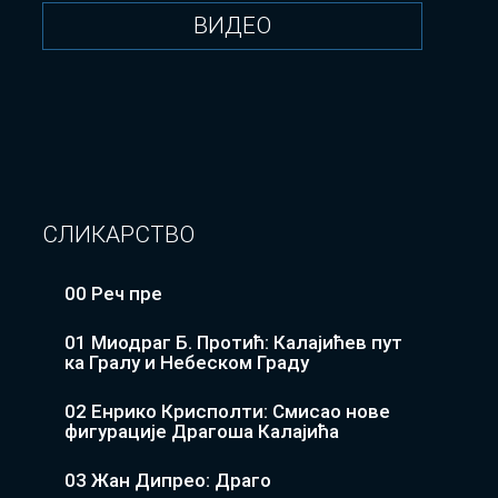
ВИДЕО
СЛИКАРСТВО
00 Реч пре
01 Миодраг Б. Протић: Калајићев пут
ка Гралу и Небеском Граду
02 Енрико Крисполти: Смисао нове
фигурације Драгоша Калајића
03 Жан Дипрео: Драго