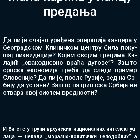
предања
Да ли је очај­но ура­ђе­на опе­ра­ци­ја кан­це­ра у
бе­о­град­ском Кли­нич­ком цен­тру би­ла по­ку­
шај ли­кви­да­ци­је? Ко­јим сво­јим пре­ци­ма Ка­
ла­јић „сва­ко­днев­но вра­ћа ду­го­ве”? За­што
срп­ска еко­но­ми­ја тре­ба да сле­ди при­мер
Сло­ве­ни­је? Да ли је, по­сле Ру­си­је, ред на Ср­
би­ју да уста­не? За­што па­три­от­ска Ср­би­ја не
ства­ра свој си­стем вред­но­сти?
И Ви сте у гру­пи вр­хун­ских на­ци­о­нал­них ин­те­лек­ту­а­
ла­ца — не­ка­да „мо­рал­но-по­ли­тич­ки не­по­доб­них” а