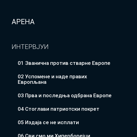
АРЕНА
ИНТЕРВЈУИ
01 Званична против стварне Европе
02 Успомене и наде правих
Европљана
03 Прва и последња одбрана Европе
04 Стоглави патриотски покрет
05 Издаја се не исплати
06 Сви смо ми Хиперборејци