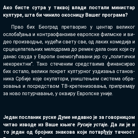
Ако би­сте су­тра у та­квој вла­ди по­ста­ли ми­ни­стар
кул­ту­ре, шта би чи­ни­ло око­сни­цу Ва­шег про­гра­ма?
Пр­во бих Бе­о­град пре­тво­рио у цен­тар ве­ли­ког
осло­ба­ђа­ња и кон­тра­о­фан­зи­ве европ­ске филм­ске и ви­
део про­из­вод­ње, ну­де­ћи све­ту све, од ла­ких ко­ме­ди­ја и
ср­це­це­па­тељ­них ме­ло­дра­ма до ре­мек-де­ла оних ко­ји су
да­нас сву­да у Евро­пи оне­мо­гу­ћа­ва­ни јер су „по­ли­тич­ки
не­ко­рект­ни”. Та­ко сте­че­ним сред­стви­ма фи­нан­си­рао
бих оста­ло, ве­ли­ки по­крет кул­тур­ног уз­ди­за­ња ста­нов­
ни­ка Ср­би­је ко­је оку­па­то­ри, уни­ште­њем си­сте­ма обра­
зо­ва­ња и по­сред­ством ТВ-кре­те­ни­зо­ва­ња, при­пре­ма­ју
за но­во по­тур­ча­ва­ње, у окви­ру Европ­ске уни­је.
Је­дан по­сла­ник ру­ске Ду­ме не­дав­но је за го­вор­ни­цом
чи­тао из­во­де из Ва­ше књи­ге
Ру­си­је уста­је
. Да ли је и
то је­дан од број­них зна­ко­ва ко­ји по­твр­ђу­ју тач­ност