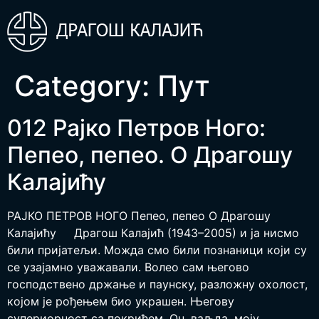
Category:
Пут
012 Рајко Петров Ного:
Пепео, пепео. О Драгошу
Калајићу
РАЈКО ПЕТРОВ НОГО Пепео, пепео О Драгошу
Калајићу Драгош Калајић (1943–2005) и ја нисмо
били пријатељи. Можда смо били познаници који су
се узајамно уважавали. Волео сам његово
господствено држање и паунску, разложну охолост,
којом је рођењем био украшен. Његову
супериорност са покрићем. Он, ваљда, моју