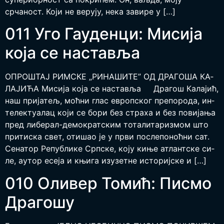
срчаност. Који не верују, нека завире у […]
011 Уго Гауденци: Мисија
која се наставља
ОПРО­ШТАЈ РИМ­СКЕ „РИ­НА­ШИ­ТЕ” ОД ДРА­ГО­ША КА­
ЛА­ЈИ­ЋА Мисија која се наставља Дра­гош Ка­ла­јић,
наш при­ја­тељ, моћ­ни глас европ­ског пре­по­ро­да, ин­
те­лек­ту­а­лац ко­ји се бо­ри без стра­ха и без по­ви­ја­ња
пред ли­бе­рал-де­мо­крат­ским то­та­ли­та­ри­змом што
при­ти­ска свет, оти­шао је у пр­ви по­сле­по­ноћ­ни сат.
Се­на­тор Ре­пу­бли­ке Срп­ске, ко­ју ки­ње атлант­ске си­
ле, аутор есе­ја и књи­га из­у­зет­не исто­риј­ске и […]
010 Оливер Томић: Писмо
Драгошу