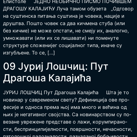
Епи­сто­ле ЈЕД­НО НЕО­БИЧ­НО ПИСМО ПОЧИВ­ШЕМ
ДРА­ГО­ШУ КАЛА­ЈИ­ЋУ Луча тамом обузета „Одго­вор
на суштин­ска пита­ња сушти­на је чове­ка, наци­је и
дру­штва. Пошто човек са два кич­ме­на сту­ба (или
без кич­ме) не може опста­ти, не сме­ју их, ана­лог­но,
умно­жа­ва­ти (или их се лиша­ва­ти) ни поме­ну­те
струк­ту­ре сло­же­ни­јег соци­јал­ног типа, ина­че су
изгу­бље­не. То се, […]
09 Јуриј Лошчиц: Пут
Драгоша Калајића
ЈУРИЈ ЛОШЧИЦ Пут Драгоша Калајића Шта је то
но­ви­нар у са­вре­ме­ном све­ту? Де­фи­ни­ци­ја ове про­
фе­си­је и од­но­са пре­ма њој има мно­го и ве­ћи­на од
њих је не­га­тив­ног свој­ства. Са но­ви­нар­ством су по­
ве­за­не увре­же­не пред­ста­ве о ла­жи, ко­рум­пи­ра­но­
сти, бес­прин­ци­пи­јел­но­сти, по­вр­шно­сти, не­ча­сно­сти,
па­то­ло­шкој ра­до­зна­ло­сти, раз­у­зда­ној бр­бљи­во­сти.