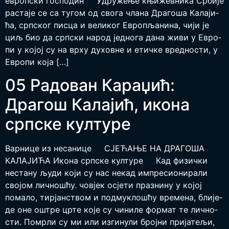
европски господин Удру­же­ње књи­жев­ни­ка Ср­би­је
ра­ста­је се са ту­гом од сво­га чла­на Дра­го­ша Ка­ла­ји­
ћа, срп­ског пи­сца и ве­ли­ког Евро­пља­ни­на, чи­ји је
циљ био да срп­ски на­род јед­но­га да­на жи­ви у Евро­
пи у ко­јој су на вр­ху ду­хов­не и етич­ке вред­но­сти, у
Евро­пи ко­ја […]
05 Радован Караџић:
Драгош Калајић, икона
српске културе
Вар­ни­це из неса­ни­це СЈЕ­ЋА­ЊЕ НА ДРА­ГО­ША
КАЛА­ЈИ­ЋА Икона српске културе Кад физич­ки
неста­ну људи који су нас некад импре­си­о­ни­ра­ли
сво­јом лич­но­шћу. човјек осје­ти пра­зни­ну у којој
пома­ло, тир­јан­ством и под­му­кло­шћу вре­ме­на, бли­је­
де оне оштре црте које су чини­ле фор­мат те лич­но­
сти. Помр­ли су ми или изги­ну­ли број­ни при­ја­те­љи,