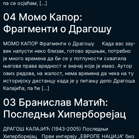
па се осје­ћам, […]
04 Момо Капор:
Фрагменти о Драгошу
МОМО КАПОР Фрагменти о Драгошу Ка­да вас за­у­
век на­пу­сти не­ко бли­зак, го­то­во вр­шњак, по­треб­но
је мно­го вре­ме­на да би се у пот­пу­но­сти схва­ти­ла
ње­го­ва пра­ва вред­ност и зна­чај ко­ји је имао. Аутор
ових ре­до­ва, на жа­лост, не­ма вре­ме­на да че­ка на ту
исто­риј­ску дис­тан­цу ка­да је у пи­та­њу де­ло Дра­го­ша
Ка­ла­ји­ћа, па ће […]
03 Бранислав Матић:
Последњи Хиперборејац
ДРА­ГОШ КА­ЛА­ЈИЋ (1943-2005) Последњи
Хиперборејац Пр­ви ин­тер­вју „ЕВРО­ПЕ НА­ЦИ­ЈА” био