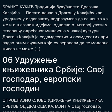
БРАН­КО КУ­КИЋ Традиција будућности Драгоша
Калајића Пи­са­ти да­нас о Дра­го­шу Ка­ла­ји­ћу као
уред­ни­ку у из­да­ва­штву под­ра­зу­ме­ва да се не­што ка­
же и о ње­го­вим иде­ја­ма, од­но­сно о ње­го­вој уло­зи у
ства­ра­њу од­ре­ђе­ног ми­шље­ња у на­шој кул­ту­ри.
Дра­гош Ка­ла­јић је се­дам­де­се­тих и осам­де­се­тих при­
па­дао оним љу­ди­ма ко­ји су ве­ро­ва­ли да се мо­дер­на
ми­сао не мо­же […]
06 Удружење
књижевника Србије: Свој
господар, европски
господин
ОПРО­ШТАЈ­НО СЛО­ВО УДРУ­ЖЕ­ЊА КЊИ­ЖЕВ­НИ­КА
СРБИ­ЈЕ ОД ДРА­ГО­ША КА­ЛА­ЈИ­ЋА Свој господар,