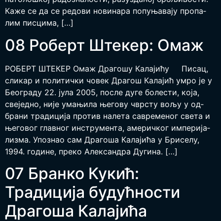
Ка­же се да се ре­до­ви но­ви­на­ра по­пу­ња­ва­ју про­па­
лим пи­сци­ма, […]
08 Роберт Штекер: Омаж
РОБЕРТ ШТЕ­КЕР Омаж Драгошу Калајићу Пи­сац,
сли­кар и по­ли­тич­ки чо­век Дра­гош Ка­ла­јић умро је у
Бе­о­гра­ду 22. ју­ла 2005, по­сле ду­ге бо­ле­сти, ко­ја,
све­јед­но, ни­је ума­њи­ла ње­го­ву чвр­сту во­љу у од­
бра­ни тра­ди­ци­ја про­тив на­ле­та са­вре­ме­ног све­та и
ње­го­вог глав­ног ин­стру­мен­та, аме­рич­ког им­пе­ри­ја­
ли­зма. Упо­знао сам Дра­го­ша Ка­ла­ји­ћа у Бри­се­лу,
1994. го­ди­не, пре­ко Алек­сан­дра Ду­ги­на. […]
07 Бранко Кукић:
Традиција будућности
Драгоша Калајића