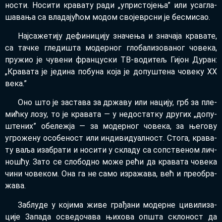
но­сти. Но­си­ти кра­ва­ту ра­ди „упри­сто­је­ња” или уса­гла­
ша­ва­ња са вла­да­ју­ћом мо­дом сво­је­вр­сни је бе­сми­сао.
Нај­са­же­ти­ју де­фи­ни­ци­ју зна­че­ња и зна­ча­ја кра­ва­те,
са тач­ке гле­ди­шта мо­дер­ног гло­ба­ли­зо­ва­ног чо­ве­ка,
пру­жио је чу­ве­ни фран­цу­ски ТВ-во­ди­тељ Ги­јон Ду­ран:
„Кра­ва­та је је­ди­на по­бу­на ко­ја је до­пу­ште­на чо­ве­ку XX
ве­ка.”
Оно што је за­ста­ва за др­жа­ву или на­ци­ју, грб за пле­
мић­ку ло­зу, то је кра­ва­та — у не­до­стат­ку дру­гих „до­пу­
ште­них” обе­леж­ја — за мо­дер­ног чо­ве­ка, за ње­го­ву
угро­же­ну осо­бе­ност или ин­ди­ви­ду­ал­ност. Сто­га, кра­ва­
ту ва­ља иза­бра­ти и но­си­ти у скла­ду са соп­стве­ном лич­
но­шћу. За­то се сло­бод­но мо­же ре­ћи да кра­ва­та чо­ве­ка
чи­ни чо­ве­ком. Она га не са­мо из­ра­жа­ва, већ и пре­о­бра­
жа­ва.
За­блу­де у ко­ји­ма жи­ве гра­ђа­ни мо­дер­не ци­ви­ли­за­
ци­је За­па­да осве­до­ча­ва њи­хо­ва оп­шта скло­ност да