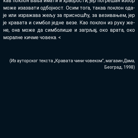
кав по­клон ва­ља има­ти и хра­бро­сти, јер по­гре­шан из­бор
мо­же иза­зва­ти од­бој­ност. Осим то­га, та­кав по­клон ода­
је или из­ра­жа­ва же­љу за при­сно­шћу, за ве­зи­ва­њем, јер
је кра­ва­та и сим­бол јед­не ве­зе. Као по­клон из ру­ку же­
не, она мо­же да сим­бо­ли­ше и за­гр­љај, око вра­та, око
мо­рал­не кич­ме чо­ве­ка. <
(Из ау­тор­ског тек­ста „Кра­ва­та чи­ни чо­ве­ком”, ма­га­зин
Да­ма
,
Бе­о­град, 1998)