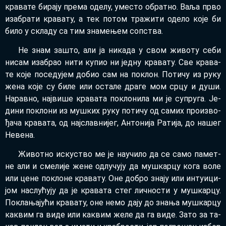
кра­ва­те би­ра­ју пре­ма оде­лу, уме­сто обрат­но. Ва­ља пр­во
иза­бра­ти кра­ва­ту, а тек по­том тра­жи­ти оде­ло ко­је би
би­ло у скла­ду са тим зна­ме­њем соп­ства.
Не знам за­што, али ја ни­ка­да у свом жи­во­ту се­би
ни­сам иза­брао ни­ти ку­пио ни јед­ну кра­ва­ту. Све кра­ва­
те ко­је по­се­ду­јем до­био сам на по­клон. По­ти­чу из ру­ку
же­на ко­је су би­ле или оста­ле дра­ге мом ср­цу и ду­ши.
На­рав­но, нај­ви­ше кра­ва­та по­кло­ни­ла ми је су­пру­га. Је­
ди­ни по­кло­ни из му­шких ру­ку по­ти­чу од са­мих про­из­во­
ђа­ча кра­ва­та, од нај­слав­ни­јег, Ан­то­ни­ја Ра­ти­ја, до на­шег
Не­ве­на.
Жи­вот­но ис­ку­ство ме је на­у­чи­ло да се са­мо па­мет­
не али и сме­ли­је же­не од­лу­чу­ју да му­шкар­цу ко­га во­ле
или це­не по­кло­не кра­ва­ту. Оне до­бро зна­ју или ин­ту­и­ци­
јом на­слу­ћу­ју да је кра­ва­та стег лич­но­сти у му­шкар­цу.
По­кла­ња­ју­ћи кра­ва­ту, оне не­мо да­ју до зна­ња му­шкар­цу
ка­квим га ви­де или ка­квим же­ле да га ви­де. За­то за та­