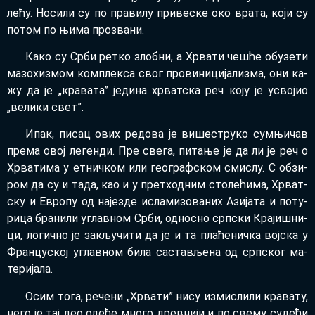
ле­ћу. Но­си­ли су по пра­ви­лу при­ве­ске око вра­та, ко­ји су
по­том по њи­ма про­зва­ни.
Ка­ко су Ср­би рет­ко злоб­ни, а Хр­ва­ти че­шће об­у­зе­ти
ма­зо­хи­змом ком­плек­са свог про­ви­ни­ци­ја­ли­зма, они ка­
жу да је „кра­ва­та” је­ди­на хр­ват­ска реч ко­ју је усво­јио
„ве­ли­ки свет”.
Ипак, пи­сац ових ре­до­ва је ви­ше­стру­ко сум­њи­чав
пре­ма овој ле­ген­ди. Пре све­га, пи­та­ње је да ли је реч о
Хр­ва­ти­ма у ет­нич­ком или ге­о­граф­ском сми­слу. С об­зи­
ром да су и та­да, као и у прет­ход­ним сто­ле­ћи­ма, Хр­ват­
ску и Евро­пу од на­је­зде исла­ми­зо­ва­них Ази­ја­та и по­ту­
ри­ца бра­ни­ли углав­ном Ср­би, од­но­сно срп­ски Кра­ји­шни­
ци, ло­гич­но је за­кљу­чи­ти да је и та пла­ће­нич­ка вој­ска у
Фран­цу­ској углав­ном би­ла са­ста­вље­на од срп­ског ма­
те­ри­ја­ла.
Осим то­га, ре­че­ни „Хр­ва­ти” ни­су из­ми­сли­ли кра­ва­ту,
не­го је тај део оде­ће мно­го древ­ни­ји и по све­му су­де­ћи