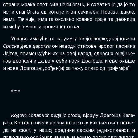
стра­не мра­ка опет си­ја не­ки огањ, и схва­тио је да је то
исти онај Огањ од ко­га је и он са­чи­њен. По­ра­за, да­кле,
не­ма. Тач­ни­је, има га оно­ли­ко ко­ли­ко тра­је та де­о­ни­ца
из­ме­ђу веч­ног и про­ла­зног ог­ња.
Упра­во има­ју­ћи то на уму, у сво­јој по­след­њој књи­зи
Срп­ска де­ца цар­ства
он на­во­ди сти­хо­ве ир­ског пе­сни­ка
Јеј­тса, при­ме­њу­ју­ћи их на свој на­род, од­но­сно онај ње­
гов део ко­ји и да­ље у се­би но­си Дра­го­ша, и све бив­ше
и но­ве Дра­го­ше: „ро­ђен(и) за те­жу ствар од три­јум­фа”.
* * *
Ко­декс со­лар­ног ре­да
је cre­do, вје­ру­ју Дра­го­ша Ка­ла­
ји­ћа. Ко год по­же­ли да зна шта сто­ји иза ње­го­вог по­гле­
да на свет, у на­шој сре­ди­ни са­свим је­дин­стве­ног, и
под­јед­на­ко осо­бе­ног на­чи­на на ко­ји је во­дио свој жи­вот,