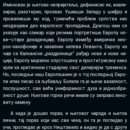
Име­но­вао је ње­го­ве не­при­ја­те­ље, де­фи­ни­сао их, ана­ли­
зи­рао, раз­от­крио, про­звао. Ушав­ши За­па­ду у ши­фру и
про­ва­лив­ши му код, ту­ма­че­ћи про­блем срп­ства као
нео­дво­ји­ви део европ­ског про­па­да­ња, Дра­гош нам се
ука­зу­је као сли­кар ко­ји ре­чи­ма пор­тре­ти­ше Евро­пу но­
ве–ста­ре дека­ден­ци­је, Евро­пу из­ме­ђу аме­рич­ке нео-
рок-ка­ко­фо­ни­је и на­зал­них на­пе­ва Ле­ван­та, Евро­пу из
чи­је се бал­кан­ске „раз­дјел­ни­це” ра­ђа­ју но­ве и но­ве на­
ци­је, Евро­пу мо­рал­но опу­сто­ше­ну и про­сти­ту­и­са­ну ка­ко
хр­ли ка кри­тич­ном ста­ди­ју­му свог де­ли­ри­јум тре­мен­са.
Но, по­след­њи наш Евро­пља­нин је о тој по­след­њој Евро­
пи ипак пи­сао са љу­ба­вљу. Бо­ле­ла га је ње­на ва­зал­ност,
по­слу­шност, све ве­ћа уни­форм­ност ду­ха и јед­но­о­бра­
зност ду­ше. Ње­го­ве гор­ке ре­чи има­ле су за­пра­во ле­ко­
ви­ту на­ме­ну.
А ка­да је до­шао по­раз, и ње­го­вог на­ро­да и ње­гов
лич­ни, тај по­раз ко­ји нас све че­ка, он га је по­гле­дао у
очи, про­гле­дао је кроз Ни­шта­ви­ло и ви­део је да с дру­ге