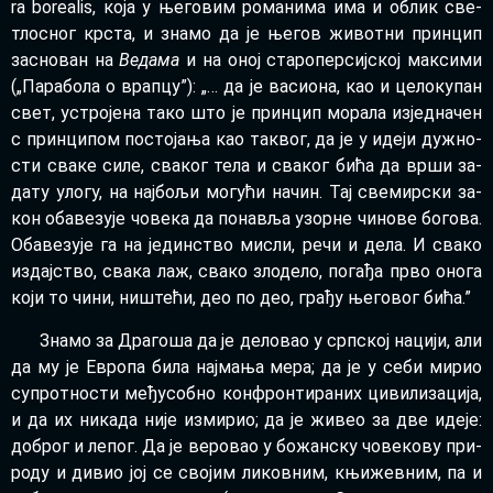
ra bo­re­a­lis, ко­ја у ње­го­вим ро­ма­ни­ма има и об­лик све­
тло­сног кр­ста, и зна­мо да је ње­гов жи­вот­ни прин­цип
за­сно­ван на
Ве­да­ма
и на оној ста­ро­пер­сиј­ској мак­си­ми
(„Па­ра­бо­ла о врап­цу”): „… да је ва­си­о­на, као и це­ло­ку­пан
свет, устро­је­на та­ко што је прин­цип мо­ра­ла из­јед­на­чен
с прин­ци­пом по­сто­ја­ња као та­квог, да је у иде­ји ду­жно­
сти сва­ке си­ле, сва­ког те­ла и сва­ког би­ћа да вр­ши за­
да­ту уло­гу, на нај­бо­љи мо­гу­ћи на­чин. Тај све­мир­ски за­
кон оба­ве­зу­је чо­ве­ка да по­на­вља узор­не чи­но­ве бо­го­ва.
Оба­ве­зу­је га на је­дин­ство ми­сли, ре­чи и де­ла. И сва­ко
из­дај­ство, сва­ка лаж, сва­ко зло­де­ло, по­га­ђа пр­во оно­га
ко­ји то чи­ни, ни­ште­ћи, део по део, гра­ђу ње­го­вог би­ћа.”
Зна­мо за Дра­го­ша да је де­ло­вао у срп­ској на­ци­ји, али
да му је Евро­па би­ла нај­ма­ња ме­ра; да је у се­би ми­рио
су­прот­но­сти ме­ђу­соб­но кон­фрон­ти­ра­них ци­ви­ли­за­ци­ја,
и да их ни­ка­да ни­је из­ми­рио; да је жи­вео за две иде­је:
до­брог и ле­пог. Да је ве­ро­вао у бо­жан­ску чо­ве­ко­ву при­
ро­ду и ди­вио јој се сво­јим ли­ков­ним, књи­жев­ним, па и