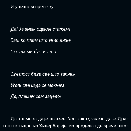
И у на­шем пре­пе­ву:
Да! Ја знам ода­кле сти­жем!
Баш ко плам што увис ли­же,
Ог­њем ми бук­ти те­ло.
Све­тлост би­ва све што так­нем,
Угаљ све ка­да се мак­нем:
Да, пла­мен сам за­це­ло!
Да, он мо­ра да је пла­мен. Уоста­лом, зна­мо да је Дра­
гош по­ти­цао из Хи­пер­бо­ре­је, из пре­де­ла где зра­чи auro­