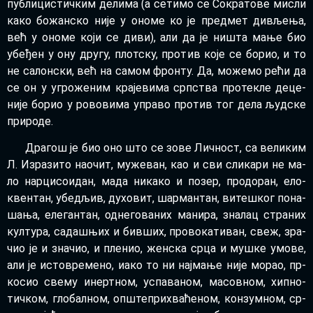
пу­бли­ци­стич­ким де­ли­ма (а се­ти­мо се Со­кра­то­ве ми­сли
ка­ко бо­жан­ско ни­је у оно­ме ко је пред­мет ди­вље­ња,
већ у оно­ме ко­ји се ди­ви), али да је ни­шта ма­ње био
убе­ђен у ону дру­гу, плот­ску, про­тив ко­је се бо­рио, и то
не са­лон­ски, већ на са­мом фрон­ту. Да, мо­же­мо ре­ћи да
се он у угро­же­ним кра­је­ви­ма срп­ства про­те­кле де­це­
ни­је бо­рио у ро­во­ви­ма упра­во про­тив тог де­ла људ­ске
при­ро­де.
Дра­гош је био оно што се зо­ве Лич­ност, са ве­ли­ким
Л. Из­ра­зи­то на­о­чит, му­же­ван, као и сви сли­ка­ри не ма­
ло нар­ци­со­и­дан, ма­да ни­ка­ко и по­зер, про­до­ран, ело­
квен­тан, убе­дљив, ду­хо­вит, шар­ман­тан, ви­те­шког по­на­
ша­ња, еле­ган­тан, од­не­го­ва­них ма­ни­ра, зна­лац стра­них
кул­ту­ра, са­да­шњих и бив­ших, про­во­ка­ти­ван, свеж, зра­
чио је и зна­чио, и пле­нио, жен­ска ср­ца и му­шке умо­ве,
али је исто­вре­ме­но, иако то ни нај­ма­ње ни­је мо­рао, пр­
ко­сио све­му ине­рт­ном, успа­ва­ном, ма­сов­ном, хип­но­
тич­ком, гло­бал­ном, оп­ште­при­хва­ће­ном, кон­зум­ном, ср­