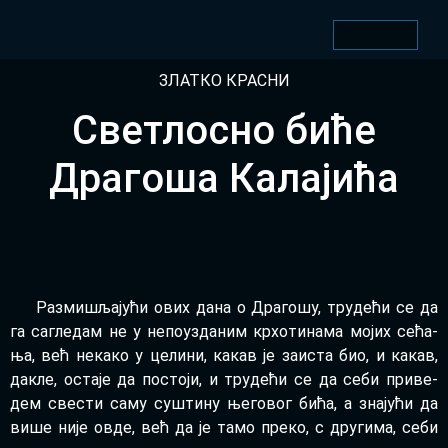
ЗЛАТ­КО КРА­СНИ
Светлосно биће
Драгоша Калајића
Раз­ми­шља­ју­ћи ових да­на о Дра­го­шу, тру­де­ћи се да
га са­гле­дам не у не­по­у­зда­ним кр­хо­ти­на­ма мо­јих се­ћа­
ња, већ не­ка­ко у це­ли­ни, ка­кав је за­и­ста био, и ка­кав,
да­кле, оста­је да по­сто­ји, и тру­де­ћи се да се­би при­ве­
дем све­сти са­му су­шти­ну ње­го­вог би­ћа, а зна­ју­ћи да
ви­ше ни­је ов­де, већ да је та­мо пре­ко, с дру­ги­ма, се­би