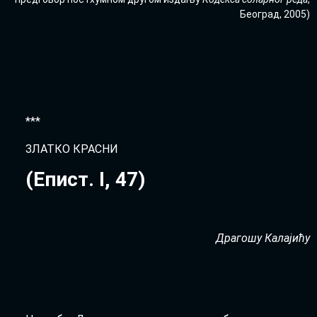
Бе­о­град, 2005)
***
ЗЛАТ­КО КРА­СНИ
(Епист.
I
, 47)
Дра­го­шу Кала­ји­ћу