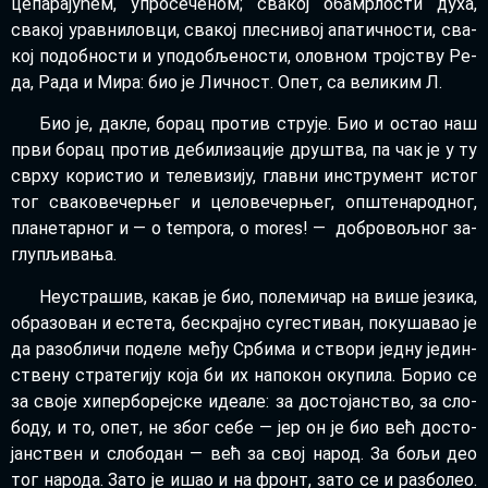
це­па­ра­ју­ћем, упро­се­че­ном; сва­кој оба­мр­ло­сти ду­ха,
сва­кој урав­ни­лов­ци, сва­кој пле­сни­вој апа­тич­но­сти, сва­
кој по­доб­но­сти и упо­до­бље­но­сти, олов­ном трој­ству Ре­
да, Ра­да и Ми­ра: био је Лич­ност. Опет, са ве­ли­ким Л.
Био је, да­кле, бо­рац про­тив стру­је. Био и остао наш
пр­ви бо­рац про­тив де­би­ли­за­ци­је дру­штва, па чак је у ту
свр­ху ко­ри­стио и те­ле­ви­зи­ју, глав­ни ин­стру­мент истог
тог сва­ко­ве­чер­њег и це­ло­ве­чер­њег, оп­ште­на­род­ног,
пла­не­тар­ног и — o tem­po­ra, o mo­res! — до­бро­вољ­ног за­
глу­пљи­ва­ња.
Не­у­стра­шив, ка­кав је био, по­ле­ми­чар на ви­ше је­зи­ка,
обра­зо­ван и есте­та, бес­крај­но су­ге­сти­ван, по­ку­ша­вао је
да раз­об­ли­чи по­де­ле ме­ђу Ср­би­ма и ство­ри јед­ну је­дин­
стве­ну стра­те­ги­ју ко­ја би их на­по­кон оку­пи­ла. Бо­рио се
за сво­је хи­пер­бо­реј­ске иде­а­ле: за до­сто­јан­ство, за сло­
бо­ду, и то, опет, не због се­бе — јер он је био већ до­сто­
јан­ствен и сло­бо­дан — већ за свој на­род. За бо­љи део
тог на­ро­да. За­то је ишао и на фронт, за­то се и раз­бо­лео.