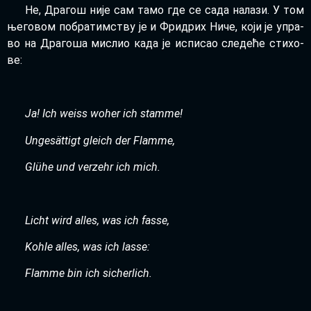
Не, Дра­гош ни­је сам та­мо где се са­да на­ла­зи. У том
ње­го­вом по­бра­тим­ству је и Фри­дрих Ни­че, ко­ји је упра­
во на Дра­го­ша ми­слио ка­да је ис­пи­сао сле­де­ће сти­хо­
ве:
Ja! Ich we­iss wo­her ich stam­me
!
Ungesättigt gle­ich der Flam­me,
Glühe und ver­ze­hr ich mich.
Licht wird al­les, was ich fas­se,
Ko­hle al­les, was ich las­se:
Flam
me
bin
ich
sic
her
lich
.