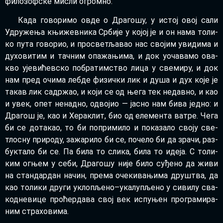
фи­ло­зоф­ске ми­сли огром­но.
Ка­да го­во­ри­мо ов­де о Дра­го­шу, у ис­тој овој са­ли
Удру­же­ња књи­жев­ни­ка Ср­би­је у ко­јој је и он на­ма то­ли­
ко пу­та го­во­рио, и про­све­тља­вао нас сво­јим уви­ди­ма и
ду­хо­ви­тим и тач­ним опа­жа­њи­ма, и док уоча­ва­мо ова­
кво ује­ви­ћев­ско по­бра­тим­ство ли­ца у све­ми­ру, и док
нам пред очи­ма леб­де фи­зич­ки лик и ду­ша и дух ко­је је
та­кав лик са­др­жао, и ко­ји се од ње­га тек не­дав­но, и као
и увек, опет не­над­но, одво­јио — ја­сно нам би­ва јед­но: и
Дра­гош је, као и Хе­ра­клит, био од еле­мен­та ва­тре. Че­га
би се до­та­као, то би по­при­ми­ло и по­ка­за­ло сво­ју све­
тло­сну при­ро­ду, за­жа­ри­ло би се, по­че­ло би да зра­чи, раз­
бук­та­ло би се. Па би­ла то сли­ка, би­ла то иде­ја. С то­ли­
ким ог­њем у се­би, Дра­го­шу ни­је би­ло су­ђе­но да жи­ви
на стан­дар­дан на­чин, пре­ма оче­ки­ва­њи­ма дру­штва, да
као то­ли­ки дру­ги укло­пље­но–у­ка­лу­пље­но у си­ви­лу сва­
ко­дне­ви­це про­ћер­да­ва свој век ис­пу­њен про­гра­ми­ра­
ним стра­хо­ви­ма.