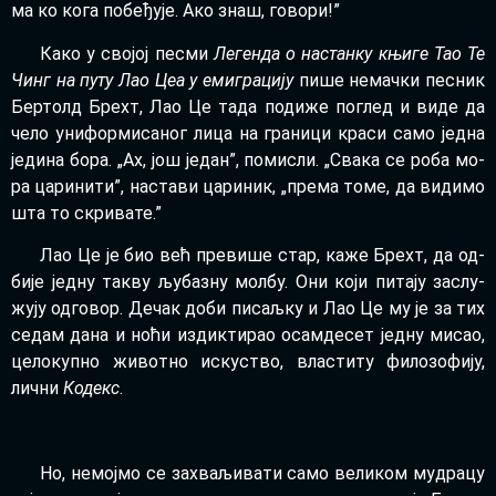
ма ко ко­га по­бе­ђу­је. Ако знаш, го­во­ри!”
Ка­ко у сво­јој пе­сми
Ле­ген­да о на­стан­ку књи­ге Тао Те
Чинг на пу­ту Лао Цеа у еми­гра­ци­ју
пи­ше не­мач­ки пе­сник
Бер­толд Брехт, Лао Це та­да по­ди­же по­глед и ви­де да
че­ло уни­фор­ми­са­ног ли­ца на гра­ни­ци кра­си са­мо јед­на
је­ди­на бо­ра. „Ах, још је­дан”, по­ми­сли. „Сва­ка се ро­ба мо­
ра ца­ри­ни­ти”, на­ста­ви ца­ри­ник, „пре­ма то­ме, да ви­ди­мо
шта то скри­ва­те.”
Лао Це је био већ пре­ви­ше стар, ка­же Брехт, да од­
би­је јед­ну та­кву љу­ба­зну мол­бу. Они ко­ји пи­та­ју за­слу­
жу­ју од­го­вор. Де­чак до­би пи­саљ­ку и Лао Це му је за тих
се­дам да­на и но­ћи из­дик­ти­рао осам­де­сет јед­ну ми­сао,
це­ло­куп­но жи­вот­но ис­ку­ство, вла­сти­ту фи­ло­зо­фи­ју,
лич­ни
Ко­декс
.
Но, не­мој­мо се за­хва­љи­ва­ти са­мо ве­ли­ком му­дра­цу