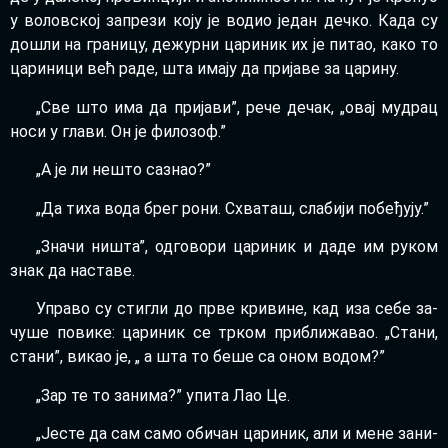
у во­лов­ској за­пре­зи ко­ју је во­дио је­дан деч­ко. Ка­да су
до­шли на гра­ни­цу, де­жур­ни ца­ри­ник их је пи­тао, ка­ко то
ца­ри­ни­ци већ ра­де, шта има­ју да при­ја­ве за ца­ри­ну.
„Све што има да при­ја­ви”, ре­че де­чак, „овај му­драц
но­си у гла­ви. Он је фи­ло­зоф.”
„А је ли не­што са­знао?”
„Да ти­ха во­да брег ро­ни. Схва­таш, сла­би­ји по­бе­ђу­ју.”
„Зна­чи ни­шта”, од­го­во­ри ца­ри­ник и да­де им ру­ком
знак да на­ста­ве.
Упра­во су сти­гли до пр­ве кри­ви­не, кад иза се­бе за­
чу­ше по­ви­ке: ца­ри­ник се тр­ком при­бли­жа­вао. „Ста­ни,
ста­ни”, ви­као је, „ а шта то бе­ше са оном во­дом?”
„Зар те то за­ни­ма?” упи­та Лао Це.
„Је­сте да сам са­мо оби­чан ца­ри­ник, али и ме­не за­ни­