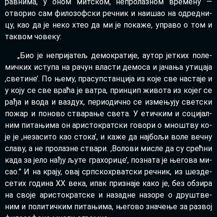
рав­ни­ма, у оном мит­ском, не­про­ла­зном вре­ме­ну —
отво­рио сам фи­ло­зоф­ски реч­ник и на­и­шао на од­ред­ни­
цу, као да је не­ко хтео да ми је по­ка­же, упра­во о том и
та­квом чо­ве­ку:
„Био је не­при­ја­тељ де­мо­кра­ти­је, аутор јет­ких по­ле­
мич­ких исту­па на ра­чун вла­сти де­мо­са и ја­ча­ња ути­ца­ја
,све­ти­не’. По ње­му, пра­суп­стан­ци­ја из ко­је све на­ста­је и
у ко­ју се све вра­ћа је ва­тра, прин­цип жи­во­та из ко­јег се
ра­ђа и во­да и ва­здух, пе­ри­о­дич­но се из­ме­њу­ју свет­ски
по­жар и по­но­во ства­ра­ње све­та. У етич­ким и со­ци­јал­
ним пи­та­њи­ма он ари­сто­крат­ски го­во­ри о мно­штву ко­
је је ,не­за­си­то као сто­ка’, и ка­же да нај­бо­љи во­ле веч­ну
сла­ву, а не про­ла­зне ства­ри. ,Во­ло­ви ми­сле да су срећ­ни
ка­да за је­ло на­ђу љу­те гра­хо­ри­це’, по­зна­та је ње­го­ва ми­
сао.” И на кра­ју, овај срп­ско­хр­ват­ски реч­ник, из ше­зде­
се­тих го­ди­на XX ве­ка, ипак при­зна­је ка­ко је, без об­зи­ра
на сво­је ари­сто­крат­ске и на­зад­не на­зо­ре о дру­штве­
ним и по­ли­тич­ким пи­та­њи­ма, ње­го­во зна­че­ње за раз­вој