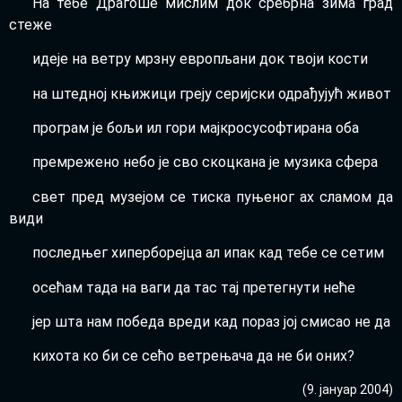
На тебе Дра­го­ше мислим док сре­бр­на зима град
сте­же
иде­је на ветру мрзну евро­пља­ни док тво­ји кости
на штед­ној књи­жи­ци гре­ју сериј­ски одра­ђу­јућ живот
про­грам је бољи ил гори мај­кро­су­соф­ти­ра­на оба
пре­мре­же­но небо је сво скоц­ка­на је музи­ка сфе­ра
свет пред музе­јом се тиска пуње­ног ах сла­мом да
види
послед­њег хипер­бо­реј­ца ал ипак кад тебе се сетим
осе­ћам тада на ваги да тас тај пре­тег­ну­ти неће
јер шта нам побе­да вре­ди кад пораз јој сми­сао не да
кихо­та ко би се сећо ветре­ња­ча да не би оних?
(9. јану­ар 2004)