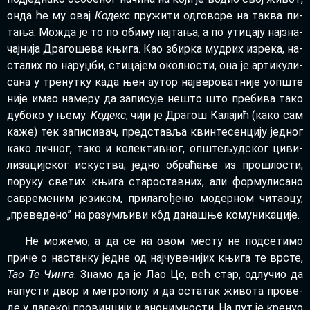
он­да ће му овај
Ко­декс
пру­жи­ти од­го­во­ре на та­ква пи­
та­ња. Мо­жда је то по оби­му нај­та­ња, а по ути­ца­ју нај­зна­
чај­ни­ја Дра­го­ше­ва књи­га. Као збир­ка му­дрих из­ре­ка, на­
ста­лих по на­руџ­би, сти­ца­јем окол­но­сти, она је ар­ти­ку­ли­
са­на у тре­нут­ку ка­да њен аутор нај­ве­ро­ват­ни­је уоп­ште
ни­је имао на­ме­ру да за­пи­су­је не­што што пре­би­ва та­ко
ду­бо­ко у ње­му.
Ко­декс
, чи­ји је Дра­гош Ка­ла­јић (ка­ко сам
ка­же) тек за­пи­си­вач, пред­ста­вља квин­те­сен­ци­ју јед­ног
ка­ко лич­ног, та­ко и ко­лек­тив­ног, оп­ште­људ­ског ци­ви­
ли­за­циј­ског ис­ку­ства, јед­но обра­ћа­ње из про­шло­сти,
по­ру­ку све­тих књи­га ста­ро­став­них, али фор­му­ли­са­но
са­вре­ме­ним је­зи­ком, при­ла­го­ђе­но мо­дер­ном чи­та­о­цу,
„пре­ве­де­но” на ра­зу­мљи­ви кôд да­на­шње ко­му­ни­ка­ци­је.
Не мо­же­мо, а да се на овом ме­сту не под­се­ти­мо
при­че о на­стан­ку јед­не од нај­чу­ве­ни­јих књи­га те вр­сте,
Тао Те Чин­га
. Зна­мо да је Лао Це, већ стар, од­лу­чио да
на­пу­сти двор и ме­тро­по­лу и да оста­так жи­во­та про­ве­
де у да­ле­кој про­вин­ци­ји и ано­ним­но­сти. На пут је кре­нуо