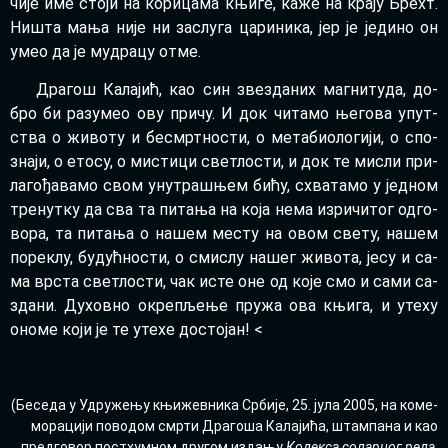
чи­је име сто­ји на ко­ри­ца­ма књи­ге, ка­же на кра­ју Брехт.
Ни­шта ма­ња ни­је ни за­слу­га ца­ри­ни­ка, јер је је­ди­но он
умео да је му­дра­цу от­ме.
Дра­гош Ка­ла­јић, као син зве­зда­них маг­ни­ту­да, до­
бро би раз­у­мео ову при­чу. И док чи­та­мо ње­го­ва упут­
ства о жи­во­ту и бе­смрт­но­сти, о ме­та­би­о­ло­ги­ји, о спо­
зна­ји, о ето­су, о ми­сти­ци све­тло­сти, и док те ми­сли при­
ла­го­ђа­ва­мо свом уну­тра­шњем би­ћу, схва­та­мо у јед­ном
тре­нут­ку да сва та пи­та­ња на ко­ја не­ма из­ри­чи­тог од­го­
во­ра, та пи­та­ња о на­шем ме­сту на овом све­ту, на­шем
по­ре­клу, бу­дућ­но­сти, о сми­слу на­шег жи­во­та, је­су и са­
ма вр­ста све­тло­сти, чак исте оне од ко­је смо и са­ми са­
зда­ни. Ду­хов­но окре­пље­ње пру­жа ова књи­га, и уте­ху
оно­ме ко­ји је те уте­хе до­сто­јан! <
(Бе­се­да у Удру­же­њу књи­жев­ни­ка Ср­би­је, 25. јула 2005, на ко­ме­
мо­ра­ци­ји по­во­дом смр­ти Дра­го­ша Ка­ла­ји­ћа, штам­па­на и као
пред­го­вор пост­хум­ном дру­гом из­да­њу
Ко­дек­са со­лар­ног ре­да
,