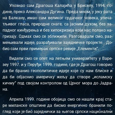
Упо­знао сам Дра­го­ша Ка­ла­ји­ћа у Бри­се­лу, 1994. го­
ди­не, пре­ко Алек­сан­дра Ду­ги­на. Пре­да мном, у је­ку ра­та
на Бал­ка­ну, имао сам ве­ли­ког ср­дач­ног чо­ве­ка, упе­ча­
тљи­вог гла­са, при­род­не сна­ге, са ја­сним ду­хом, без за­
пад­ног кин­ђу­ре­ња и без хи­по­кри­зи­ја ко­ји нас по­ла­ко на­
гри­за­ју. Од­мах смо се збли­жи­ли. Раз­го­ва­ра­ли смо, раз­
ме­њи­ва­ли иде­је, раз­ра­ђи­ва­ли за­јед­нич­ке про­јек­те. До­
био сам пр­ви при­ме­рак срп­ске ре­ви­је „Еле­мен­ти”.
Ви­де­ли смо се опет на лет­њем уни­вер­зи­те­ту у Ва­ре­
зеу 1997. и у Пе­ру­ђи 1999. го­ди­не, где је Дра­гош го­во­рио
да би бра­нио ге­о­по­ли­тич­ке иде­је ко­је су нам бли­ске и
да би об­ја­снио аме­рич­ку же­љу да ство­ре „ислам­ску
кич­му” под сво­јом кон­тро­лом од Цр­ног мо­ра до Ја­дра­
на.
Апри­ла 1999. го­ди­не обо­ји­ца смо се на­шли крај ста­
ре ми­лан­ске оп­шти­не да би­смо енер­гич­но бра­ни­ли по­
глед ко­ји је био за­јед­нич­ки за ње­гов срп­ски на­ци­о­нал­ни