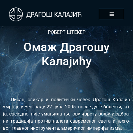
РОБЕРТ ШТЕ­КЕР
Омаж Драгошу
Калајићу
Пи­сац, сли­кар и по­ли­тич­ки чо­век Дра­гош Ка­ла­јић
умро је у Бе­о­гра­ду 22. ју­ла 2005, по­сле ду­ге бо­ле­сти, ко­
ја, све­јед­но, ни­је ума­њи­ла ње­го­ву чвр­сту во­љу у од­бра­
ни тра­ди­ци­ја про­тив на­ле­та са­вре­ме­ног све­та и ње­го­
вог глав­ног ин­стру­мен­та, аме­рич­ког им­пе­ри­ја­ли­зма.