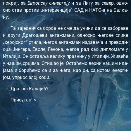
по­крет, за
Европ­ску си­нер­ги­ју
и за Ли­гу за се­вер, од­но­
сно став про­тив „ин­тер­вен­ци­је” САД и НА­ТО-а на Бал­ка­
ну.
Та за­јед­нич­ка бор­ба не сме да учи­ни да се за­бо­ра­ве
и дру­ги Дра­го­ше­ви ан­га­жма­ни, од­но­сно ње­го­ве сли­ке
„хе­рој­ског” сти­ла, ње­гов ан­га­жман из­да­ва­ча и пре­во­ди­
о­ца Јин­ге­ра, Ево­ле, Ге­но­на, ње­гов рад као ди­пло­ма­те у
Ита­ли­ји. Он оста­вља ве­ли­ку пра­зни­ну у Ита­ли­ји. Жи­ве­ће
у на­шим ср­ци­ма. Оти­шао је. Оста­ће­мо вер­ни на­шим иде­
ја­ма и бо­ри­ће­мо се и за ње­га, као он, са истом енер­ги­
јом, упр­кос злој ко­би.
Дра­гош Ка­ла­јић?
При­су­тан! <